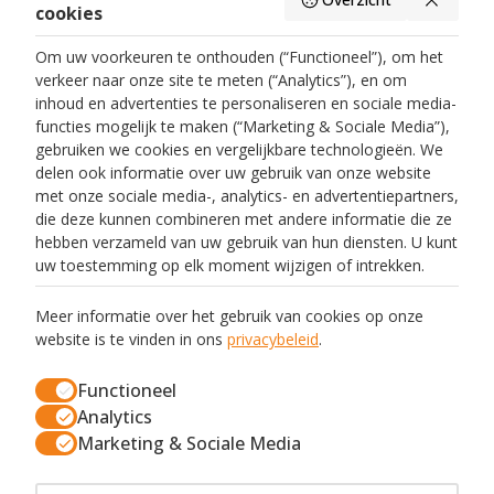
cookies
Contact
Om uw voorkeuren te onthouden (“Functioneel”), om het
verkeer naar onze site te meten (“Analytics”), en om
FAQ
inhoud en advertenties te personaliseren en sociale media-
functies mogelijk te maken (“Marketing & Sociale Media”),
gebruiken we cookies en vergelijkbare technologieën. We
Legal
delen ook informatie over uw gebruik van onze website
met onze sociale media-, analytics- en advertentiepartners,
Privacy Policy
die deze kunnen combineren met andere informatie die ze
hebben verzameld van uw gebruik van hun diensten. U kunt
Algemene voorwaarden
uw toestemming op elk moment wijzigen of intrekken.
Verwerkersovereenkomst
Meer informatie over het gebruik van cookies op onze
website is te vinden in ons
privacybeleid
.
Cookie Policy
Functioneel
Analytics
Contact
Marketing & Sociale Media
Info@surprizeme.shop