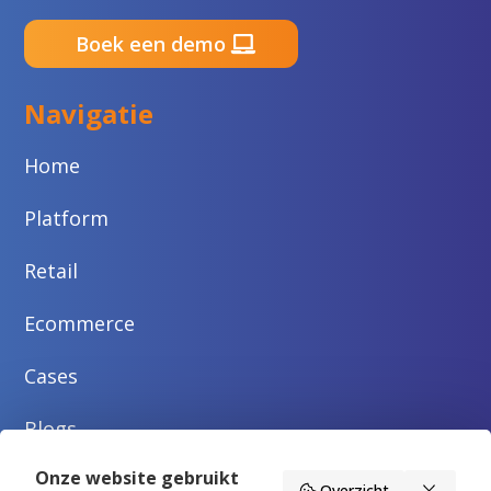
Boek een demo
Navigatie
Home
Platform
Retail
Ecommerce
Cases
Blogs
Onze website gebruikt
Over ons
Overzicht